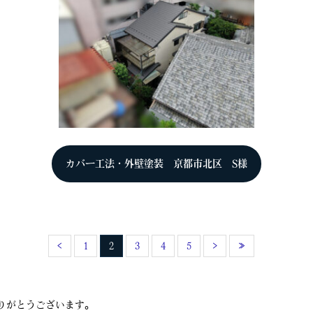
カバー工法・外壁塗装 京都市北区 S様
‹
1
2
3
4
5
›
»
りがとうございます。