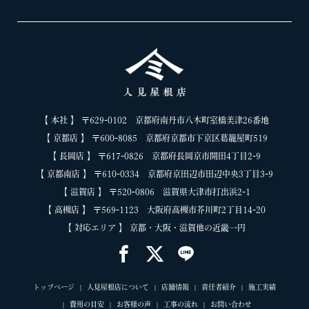
【 本社 】 〒629-0102 京都府南丹市八木町室橋美津26番地
【 京都店 】 〒600-8085 京都府京都市下京区葛籠屋町519
【 長岡店 】 〒617-0826 京都府長岡京市開田4丁目2-9
【 京都南店 】 〒610-0334 京都府京田辺市田辺中央3丁目3-9
【 滋賀店 】 〒520-0806 滋賀県大津市打出浜2-1
【 高槻店 】 〒569-1123 大阪府高槻市芥川町2丁目14-20
【 対応エリア 】 京都・大阪・滋賀他の近畿一円
トップページ
人見屋根店について
店舗情報
責任者紹介
施工実績
費用の目安
お客様の声
工事の流れ
お問い合わせ