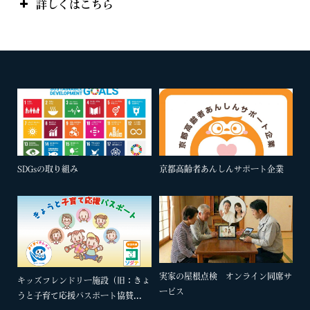
詳しくはこちら
SDGsの取り組み
京都高齢者あんしんサポート企業
実家の屋根点検 オンライン同席サ
キッズフレンドリー施設（旧：きょ
ービス
うと子育て応援パスポート協賛...