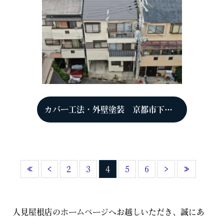
カバー工法・外壁塗装 京都市下京区 K様
«
‹
2
3
4
5
6
›
»
人見屋根店のホームページへお越しいただき、誠にあ