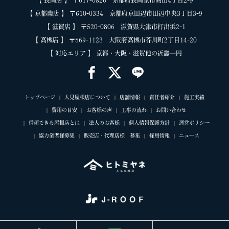
【 長岡店 】 〒617-0826 京都府長岡京市開田4丁目2-9
【 京都南店 】 〒610-0334 京都府京田辺市田辺中央3丁目3-9
【 滋賀店 】 〒520-0806 滋賀県大津市打出浜2-1
【 高槻店 】 〒569-1123 大阪府高槻市芥川町2丁目14-20
【 対応エリア 】 京都・大阪・滋賀他の近畿一円
トップページ
人見屋根店について
店舗情報
責任者紹介
施工実績
費用の目安
お客様の声
工事の流れ
お問い合わせ
信頼できる屋根店とは
法人のお客様
個人情報保護方針
運営ポリシー
協力業者様募集
販売店・代理店様 募集
採用情報
ニュース