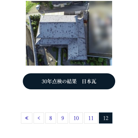
30年点検の結果 日本瓦
«
‹
8
9
10
11
12