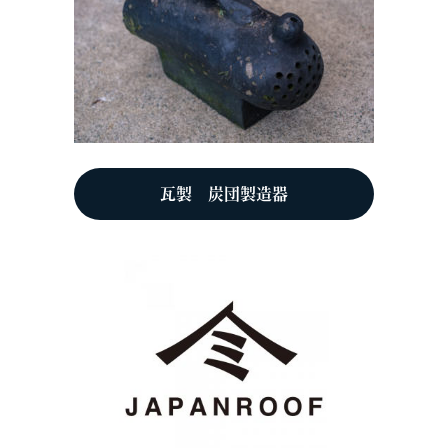
瓦製 炭団製造器