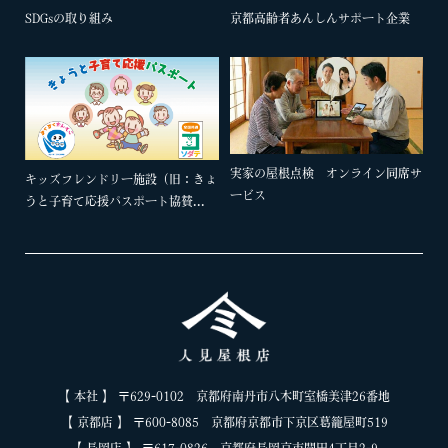
SDGsの取り組み
京都高齢者あんしんサポート企業
実家の屋根点検 オンライン同席サ
キッズフレンドリー施設（旧：きょ
ービス
うと子育て応援パスポート協賛...
【 本社 】 〒629-0102 京都府南丹市八木町室橋美津26番地
【 京都店 】 〒600-8085 京都府京都市下京区葛籠屋町519