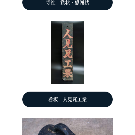
寺社 賞状・感謝状
看板 人見瓦工業