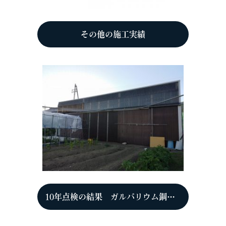
その他の施工実績
10年点検の結果 ガルバリウム鋼板（ＧＬ鋼板）