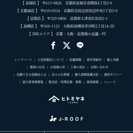
【 長岡店 】 〒617-0826 京都府長岡京市開田4丁目2-9
【 京都南店 】 〒610-0334 京都府京田辺市田辺中央3丁目3-9
【 滋賀店 】 〒520-0806 滋賀県大津市打出浜2-1
【 高槻店 】 〒569-1123 大阪府高槻市芥川町2丁目14-20
【 対応エリア 】 京都・大阪・滋賀他の近畿一円
トップページ
人見屋根店について
店舗情報
責任者紹介
施工実績
費用の目安
お客様の声
工事の流れ
お問い合わせ
信頼できる屋根店とは
法人のお客様
個人情報保護方針
運営ポリシー
協力業者様募集
販売店・代理店様 募集
採用情報
ニュース