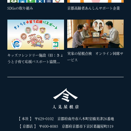
SDGsの取り組み
京都高齢者あんしんサポート企業
実家の屋根点検 オンライン同席サ
キッズフレンドリー施設（旧：きょ
ービス
うと子育て応援パスポート協賛...
【 本社 】 〒629-0102 京都府南丹市八木町室橋美津26番地
【 京都店 】 〒600-8085 京都府京都市下京区葛籠屋町519