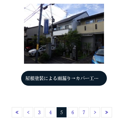
屋根塗装による雨漏り→カバー工法 京都市右京区 T様
«
‹
3
4
5
6
7
›
»