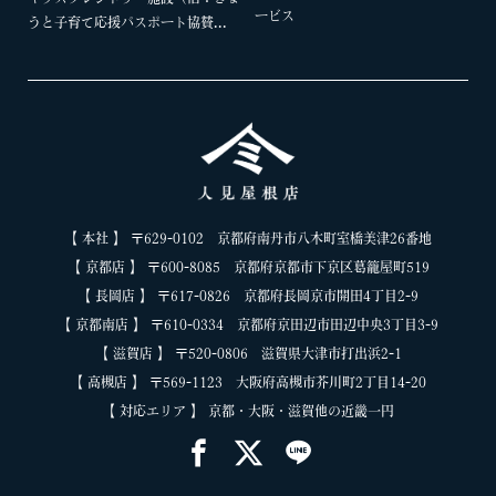
ービス
うと子育て応援パスポート協賛...
ＪＡ全農（全国農業協同組合連合会）・(一財)
京都府警察職員福利厚生会・(一財)京都府職員
互助会・・(一財)滋賀県教職員互助会・(一財)
滋賀県退職教職員互助会・(一財)滋賀県市町村
【 本社 】 〒629-0102 京都府南丹市八木町室橋美津26番地
職員互助会・滋賀県職員生活協同組合・(公財)
【 京都店 】 〒600-8085 京都府京都市下京区葛籠屋町519
京都中小企業振興センター・滋賀県勤労者互助
【 長岡店 】 〒617-0826 京都府長岡京市開田4丁目2-9
【 京都南店 】 〒610-0334 京都府京田辺市田辺中央3丁目3-9
会連合会・(公財)兵庫県勤労福祉協会・(株)リ
【 滋賀店 】 〒520-0806 滋賀県大津市打出浜2-1
ロクラブ・(株)ベネフィット・ワン
【 高槻店 】 〒569-1123 大阪府高槻市芥川町2丁目14-20
【 対応エリア 】 京都・大阪・滋賀他の近畿一円