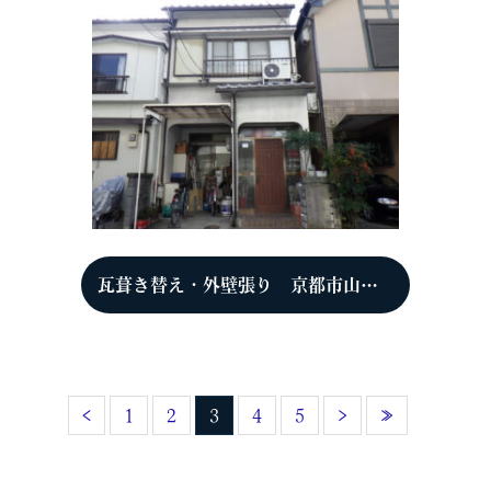
瓦葺き替え・外壁張り 京都市山科区 S様
‹
1
2
3
4
5
›
»