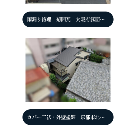
雨漏り修理 菊間瓦 大阪府箕面市 O様
カバー工法・外壁塗装 京都市北区 S様