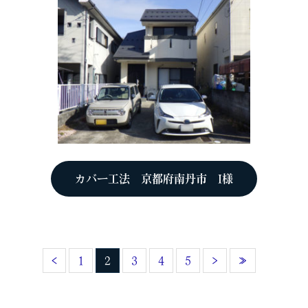
カバー工法 京都府南丹市 I様
‹
1
2
3
4
5
›
»