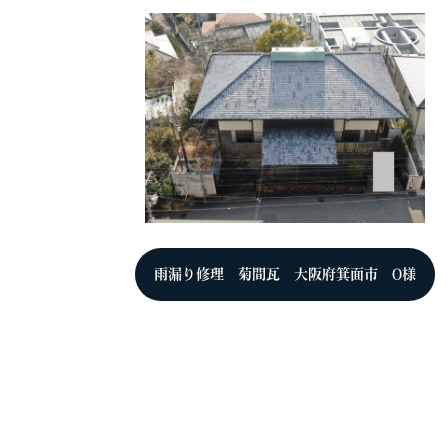
雨漏り修理 菊間瓦 大阪府箕面市 O様