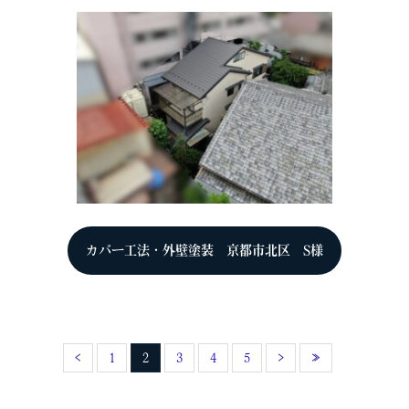
カバー工法・外壁塗装 京都市北区 S様
‹
1
2
3
4
5
›
»