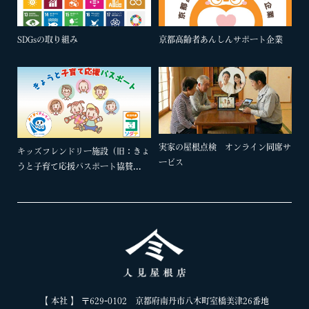
SDGsの取り組み
京都高齢者あんしんサポート企業
実家の屋根点検 オンライン同席サ
キッズフレンドリー施設（旧：きょ
ービス
うと子育て応援パスポート協賛...
【 本社 】 〒629-0102 京都府南丹市八木町室橋美津26番地