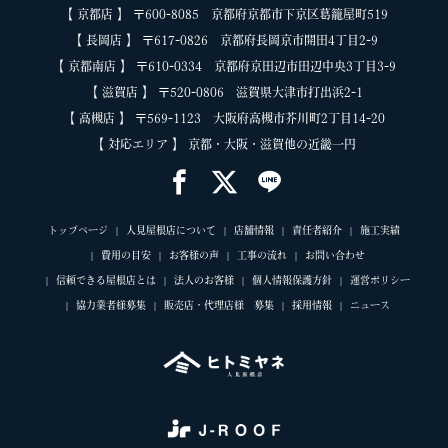
【 京都店 】 〒600-8085 京都府京都市下京区葛籠屋町519
【 長岡店 】 〒617-0826 京都府長岡京市開田4丁目2-9
【 京都南店 】 〒610-0334 京都府京田辺市田辺中央3丁目3-9
【 滋賀店 】 〒520-0806 滋賀県大津市打出浜2-1
【 高槻店 】 〒569-1123 大阪府高槻市芥川町2丁目14-20
【 対応エリア 】 京都・大阪・滋賀他の近畿一円
トップページ
人見屋根店について
店舗情報
責任者紹介
施工実績
費用の目安
お客様の声
工事の流れ
お問い合わせ
信頼できる屋根店とは
法人のお客様
個人情報保護方針
運営ポリシー
協力業者様募集
販売店・代理店様 募集
採用情報
ニュース