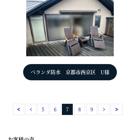
ベランダ防水 京都市西京区 U様
«
‹
5
6
7
8
9
›
»
お客様の声