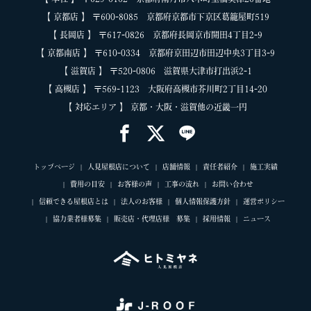
【 京都店 】 〒600-8085 京都府京都市下京区葛籠屋町519
【 長岡店 】 〒617-0826 京都府長岡京市開田4丁目2-9
【 京都南店 】 〒610-0334 京都府京田辺市田辺中央3丁目3-9
【 滋賀店 】 〒520-0806 滋賀県大津市打出浜2-1
【 高槻店 】 〒569-1123 大阪府高槻市芥川町2丁目14-20
【 対応エリア 】 京都・大阪・滋賀他の近畿一円
トップページ
人見屋根店について
店舗情報
責任者紹介
施工実績
費用の目安
お客様の声
工事の流れ
お問い合わせ
信頼できる屋根店とは
法人のお客様
個人情報保護方針
運営ポリシー
協力業者様募集
販売店・代理店様 募集
採用情報
ニュース