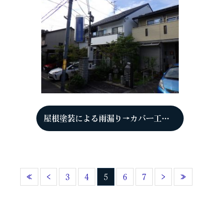
屋根塗装による雨漏り→カバー工法 京都市右京区 T様
«
‹
3
4
5
6
7
›
»