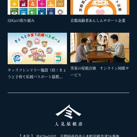
SDGsの取り組み
京都高齢者あんしんサポート企業
実家の屋根点検 オンライン同席サ
キッズフレンドリー施設（旧：きょ
ービス
うと子育て応援パスポート協賛...
【 本社 】 〒629-0102 京都府南丹市八木町室橋美津26番地