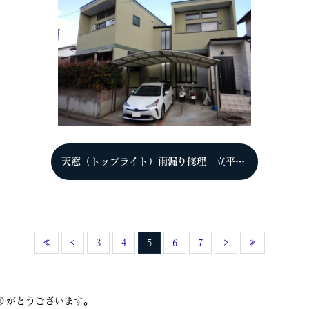
天窓（トップライト）雨漏り修理 立平333 京都市西京区 K様
«
‹
3
4
5
6
7
›
»
りがとうございます。