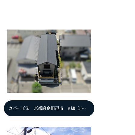
カバー工法 京都府京田辺市 K様（5年点検時）