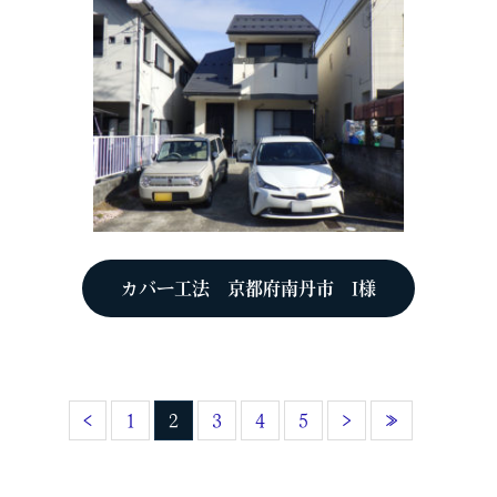
カバー工法 京都府南丹市 I様
‹
1
2
3
4
5
›
»