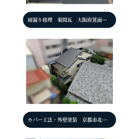
雨漏り修理 菊間瓦 大阪府箕面市 O様
カバー工法・外壁塗装 京都市北区 S様