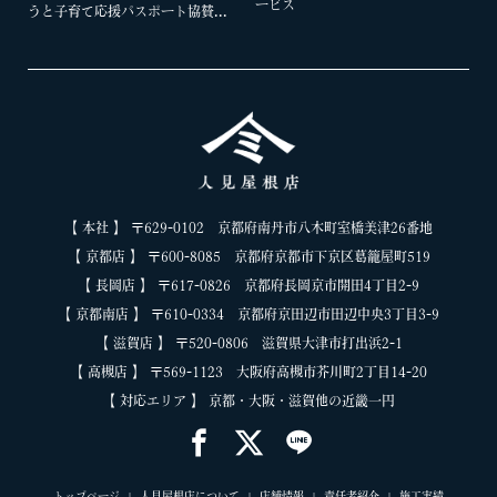
ービス
うと子育て応援パスポート協賛...
【 本社 】 〒629-0102 京都府南丹市八木町室橋美津26番地
【 京都店 】 〒600-8085 京都府京都市下京区葛籠屋町519
【 長岡店 】 〒617-0826 京都府長岡京市開田4丁目2-9
【 京都南店 】 〒610-0334 京都府京田辺市田辺中央3丁目3-9
【 滋賀店 】 〒520-0806 滋賀県大津市打出浜2-1
【 高槻店 】 〒569-1123 大阪府高槻市芥川町2丁目14-20
【 対応エリア 】 京都・大阪・滋賀他の近畿一円
トップページ
人見屋根店について
店舗情報
責任者紹介
施工実績