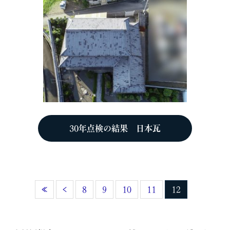
30年点検の結果 日本瓦
«
‹
8
9
10
11
12