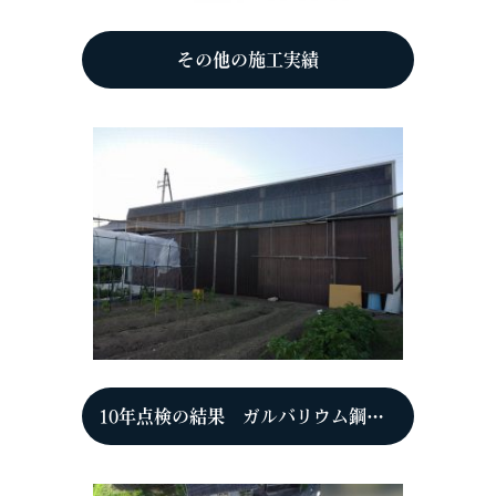
その他の施工実績
10年点検の結果 ガルバリウム鋼板（ＧＬ鋼板）