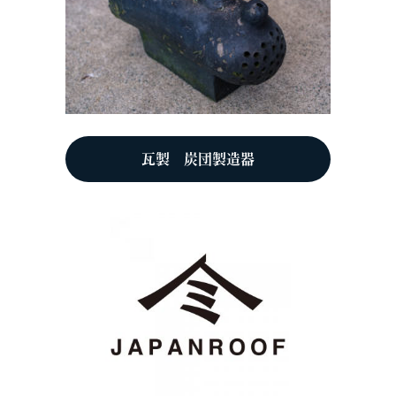
瓦製 炭団製造器