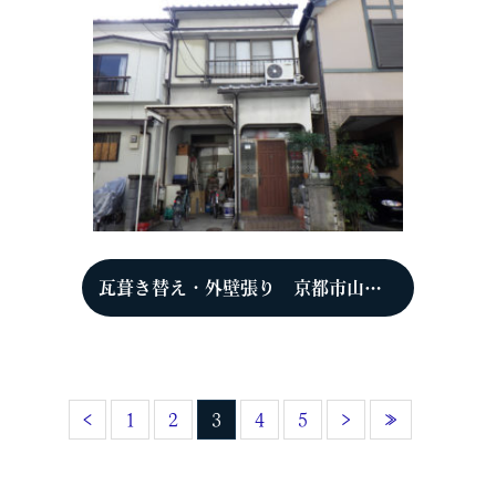
瓦葺き替え・外壁張り 京都市山科区 S様
‹
1
2
3
4
5
›
»