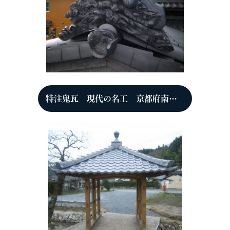
特注鬼瓦 現代の名工 京都府南丹市八木町氷所 N邸