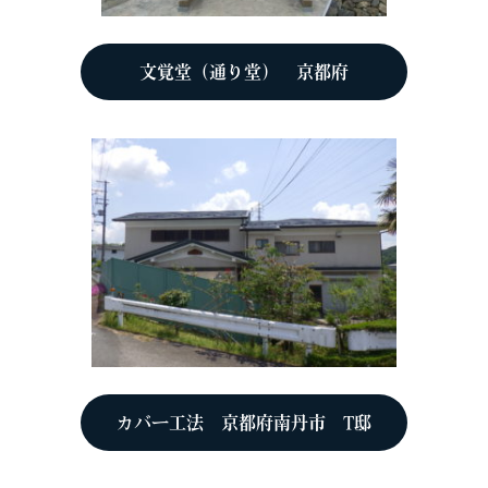
文覚堂（通り堂） 京都府
カバー工法 京都府南丹市 T邸