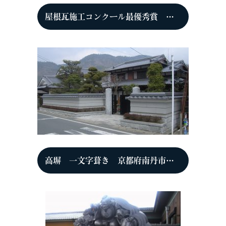
屋根瓦施工コンクール最優秀賞 京都府南丹市 Y邸
高塀 一文字葺き 京都府南丹市 N邸