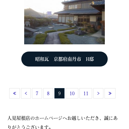
昭和瓦 京都府南丹市 H邸
«
‹
7
8
9
10
11
›
»
人見屋根店のホームページへお越しいただき、誠にあ
りがとうございます。