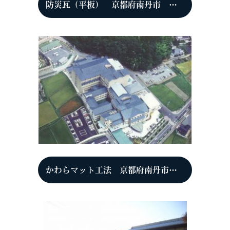
防災瓦（平板） 京都府南丹市 ビーワンスタジオFine(美容院)
かわらマット工法 京都府南丹市園部町 C社会福祉法人