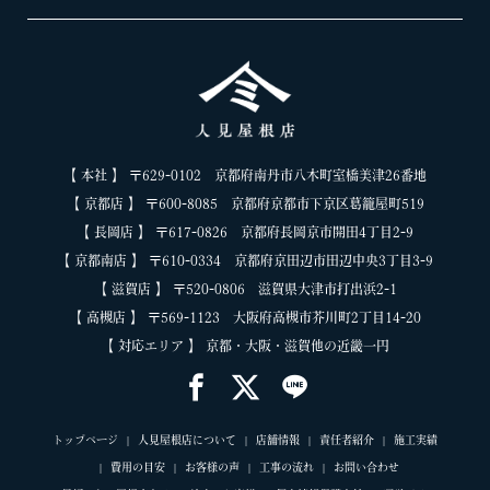
【 本社 】 〒629-0102 京都府南丹市八木町室橋美津26番地
【 京都店 】 〒600-8085 京都府京都市下京区葛籠屋町519
【 長岡店 】 〒617-0826 京都府長岡京市開田4丁目2-9
【 京都南店 】 〒610-0334 京都府京田辺市田辺中央3丁目3-9
【 滋賀店 】 〒520-0806 滋賀県大津市打出浜2-1
【 高槻店 】 〒569-1123 大阪府高槻市芥川町2丁目14-20
【 対応エリア 】 京都・大阪・滋賀他の近畿一円
トップページ
人見屋根店について
店舗情報
責任者紹介
施工実績
費用の目安
お客様の声
工事の流れ
お問い合わせ