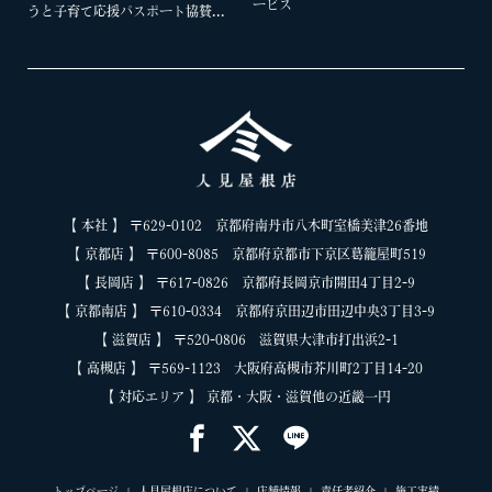
ービス
うと子育て応援パスポート協賛...
ＪＡ全農（全国農業協同組合連合会）・(一財)
京都府警察職員福利厚生会・(一財)京都府職員
互助会・・(一財)滋賀県教職員互助会・(一財)
滋賀県退職教職員互助会・(一財)滋賀県市町村
【 本社 】 〒629-0102 京都府南丹市八木町室橋美津26番地
職員互助会・滋賀県職員生活協同組合・(公財)
【 京都店 】 〒600-8085 京都府京都市下京区葛籠屋町519
京都中小企業振興センター・滋賀県勤労者互助
【 長岡店 】 〒617-0826 京都府長岡京市開田4丁目2-9
【 京都南店 】 〒610-0334 京都府京田辺市田辺中央3丁目3-9
会連合会・(公財)兵庫県勤労福祉協会・(株)リ
【 滋賀店 】 〒520-0806 滋賀県大津市打出浜2-1
ロクラブ・(株)ベネフィット・ワン
【 高槻店 】 〒569-1123 大阪府高槻市芥川町2丁目14-20
【 対応エリア 】 京都・大阪・滋賀他の近畿一円
トップページ
人見屋根店について
店舗情報
責任者紹介
施工実績