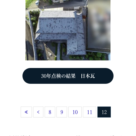
30年点検の結果 日本瓦
«
‹
8
9
10
11
12