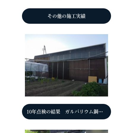
その他の施工実績
10年点検の結果 ガルバリウム鋼板（ＧＬ鋼板）