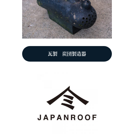
瓦製 炭団製造器