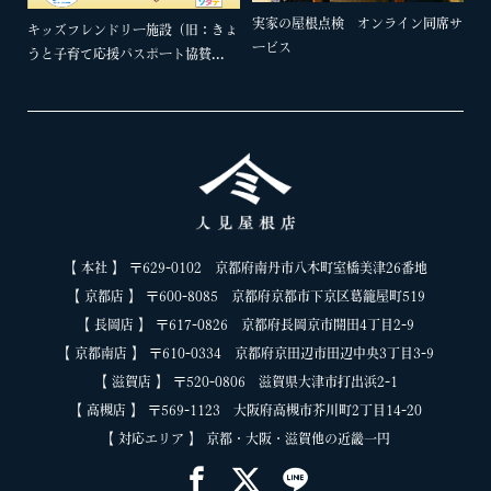
実家の屋根点検 オンライン同席サ
キッズフレンドリー施設（旧：きょ
ービス
うと子育て応援パスポート協賛...
【 本社 】 〒629-0102 京都府南丹市八木町室橋美津26番地
【 京都店 】 〒600-8085 京都府京都市下京区葛籠屋町519
【 長岡店 】 〒617-0826 京都府長岡京市開田4丁目2-9
【 京都南店 】 〒610-0334 京都府京田辺市田辺中央3丁目3-9
【 滋賀店 】 〒520-0806 滋賀県大津市打出浜2-1
【 高槻店 】 〒569-1123 大阪府高槻市芥川町2丁目14-20
【 対応エリア 】 京都・大阪・滋賀他の近畿一円