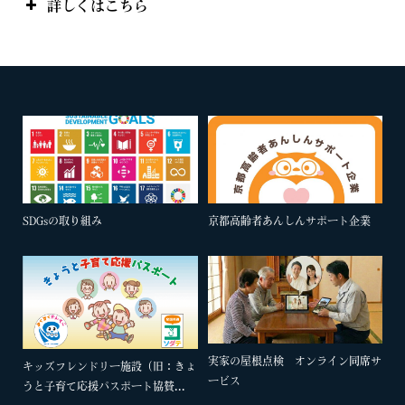
詳しくはこちら
SDGsの取り組み
京都高齢者あんしんサポート企業
実家の屋根点検 オンライン同席サ
キッズフレンドリー施設（旧：きょ
ービス
うと子育て応援パスポート協賛...