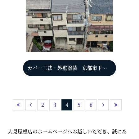
カバー工法・外壁塗装 京都市下京区 K様
«
‹
2
3
4
5
6
›
»
人見屋根店のホームページへお越しいただき、誠にあ