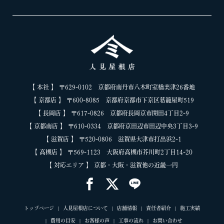
【 本社 】 〒629-0102 京都府南丹市八木町室橋美津26番地
【 京都店 】 〒600-8085 京都府京都市下京区葛籠屋町519
【 長岡店 】 〒617-0826 京都府長岡京市開田4丁目2-9
【 京都南店 】 〒610-0334 京都府京田辺市田辺中央3丁目3-9
【 滋賀店 】 〒520-0806 滋賀県大津市打出浜2-1
【 高槻店 】 〒569-1123 大阪府高槻市芥川町2丁目14-20
【 対応エリア 】 京都・大阪・滋賀他の近畿一円
トップページ
人見屋根店について
店舗情報
責任者紹介
施工実績
費用の目安
お客様の声
工事の流れ
お問い合わせ