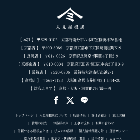
【 本社 】 〒629-0102 京都府南丹市八木町室橋美津26番地
【 京都店 】 〒600-8085 京都府京都市下京区葛籠屋町519
【 長岡店 】 〒617-0826 京都府長岡京市開田4丁目2-9
【 京都南店 】 〒610-0334 京都府京田辺市田辺中央3丁目3-9
【 滋賀店 】 〒520-0806 滋賀県大津市打出浜2-1
【 高槻店 】 〒569-1123 大阪府高槻市芥川町2丁目14-20
【 対応エリア 】 京都・大阪・滋賀他の近畿一円
トップページ
人見屋根店について
店舗情報
責任者紹介
施工実績
費用の目安
お客様の声
工事の流れ
お問い合わせ
信頼できる屋根店とは
法人のお客様
個人情報保護方針
運営ポリシー
協力業者様募集
販売店・代理店様 募集
採用情報
ニュース