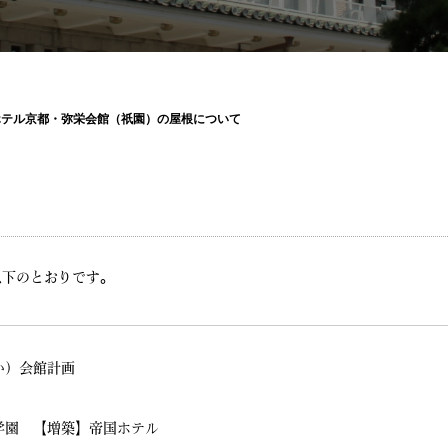
ホテル京都・弥栄会館（祇園）の屋根について
以下のとおりです。
か）会館計画
学園 【増築】帝国ホテル