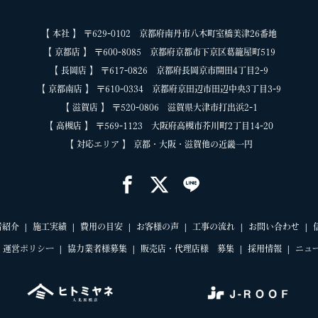
【 本社 】 〒629-0102 京都府南丹市八木町室橋美津26番地
【 京都店 】 〒600-8085 京都府京都市下京区葛籠屋町519
【 長岡店 】 〒617-0826 京都府長岡京市開田4丁目2-9
【 京都南店 】 〒610-0334 京都府京田辺市田辺中央3丁目3-9
【 滋賀店 】 〒520-0806 滋賀県大津市打出浜2-1
【 高槻店 】 〒569-1123 大阪府高槻市芥川町2丁目14-20
【 対応エリア 】 京都・大阪・滋賀他の近畿一円
者紹介
施工実績
費用の目安
お客様の声
工事の流れ
お問い合わせ
運営ポリシー
協力業者様募集
販売店・代理店様 募集
採用情報
ニュ