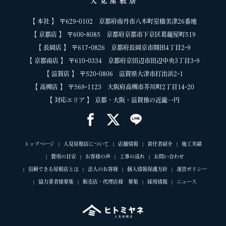
【 本社 】 〒629-0102 京都府南丹市八木町室橋美津26番地
【 京都店 】 〒600-8085 京都府京都市下京区葛籠屋町519
【 長岡店 】 〒617-0826 京都府長岡京市開田4丁目2-9
【 京都南店 】 〒610-0334 京都府京田辺市田辺中央3丁目3-9
【 滋賀店 】 〒520-0806 滋賀県大津市打出浜2-1
【 高槻店 】 〒569-1123 大阪府高槻市芥川町2丁目14-20
【 対応エリア 】 京都・大阪・滋賀他の近畿一円
トップページ
人見屋根店について
店舗情報
責任者紹介
施工実績
費用の目安
お客様の声
工事の流れ
お問い合わせ
信頼できる屋根店とは
法人のお客様
個人情報保護方針
運営ポリシー
協力業者様募集
販売店・代理店様 募集
採用情報
ニュース