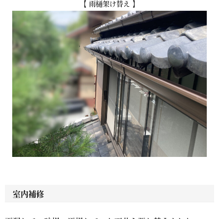
【 雨樋架け替え 】
室内補修