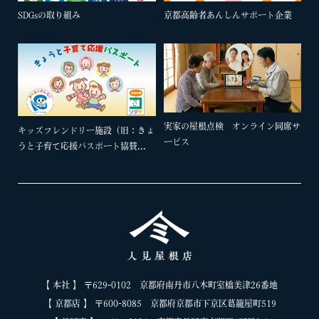
SDGsの取り組み
京都高齢者あんしんサポート企業
実家の屋根点検 オンライン同席サ
キッズフレンドリー施設（旧：きょ
ービス
うと子育て応援パスポート協賛...
【 本社 】 〒629-0102 京都府南丹市八木町室橋美津26番地
【 京都店 】 〒600-8085 京都府京都市下京区葛籠屋町519