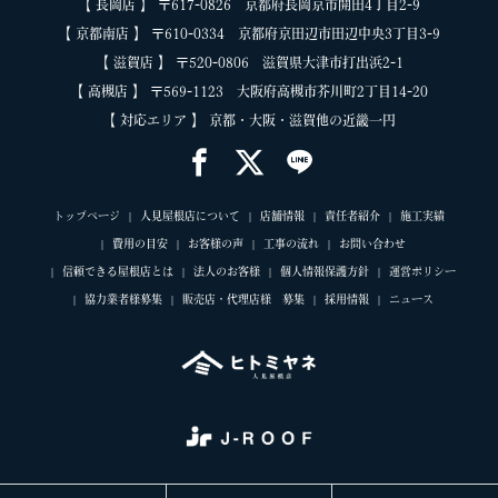
【 長岡店 】 〒617-0826 京都府長岡京市開田4丁目2-9
【 京都南店 】 〒610-0334 京都府京田辺市田辺中央3丁目3-9
【 滋賀店 】 〒520-0806 滋賀県大津市打出浜2-1
【 高槻店 】 〒569-1123 大阪府高槻市芥川町2丁目14-20
【 対応エリア 】 京都・大阪・滋賀他の近畿一円
トップページ
人見屋根店について
店舗情報
責任者紹介
施工実績
費用の目安
お客様の声
工事の流れ
お問い合わせ
信頼できる屋根店とは
法人のお客様
個人情報保護方針
運営ポリシー
協力業者様募集
販売店・代理店様 募集
採用情報
ニュース