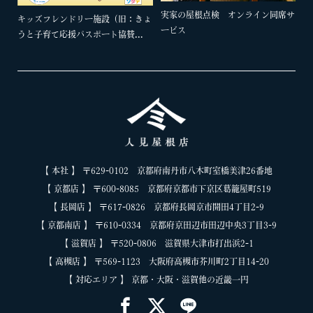
実家の屋根点検 オンライン同席サ
キッズフレンドリー施設（旧：きょ
ービス
うと子育て応援パスポート協賛...
【 本社 】 〒629-0102 京都府南丹市八木町室橋美津26番地
【 京都店 】 〒600-8085 京都府京都市下京区葛籠屋町519
【 長岡店 】 〒617-0826 京都府長岡京市開田4丁目2-9
【 京都南店 】 〒610-0334 京都府京田辺市田辺中央3丁目3-9
【 滋賀店 】 〒520-0806 滋賀県大津市打出浜2-1
【 高槻店 】 〒569-1123 大阪府高槻市芥川町2丁目14-20
【 対応エリア 】 京都・大阪・滋賀他の近畿一円