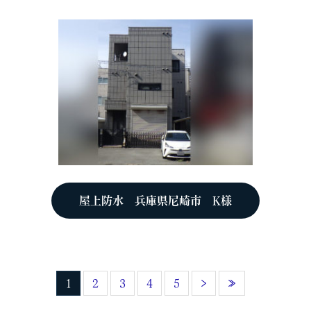
屋上防水 兵庫県尼崎市 K様
1
2
3
4
5
›
»