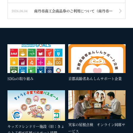
南丹市商工会商品券のご利用について（南丹市物価高騰対応生活支援事業）
2026.06.04
SDGsの取り組み
京都高齢者あんしんサポート企業
実家の屋根点検 オンライン同席サ
キッズフレンドリー施設（旧：きょ
ービス