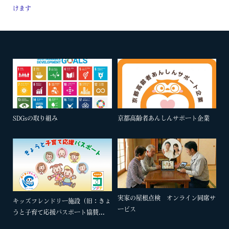
けます
SDGsの取り組み
京都高齢者あんしんサポート企業
実家の屋根点検 オンライン同席サ
キッズフレンドリー施設（旧：きょ
ービス
うと子育て応援パスポート協賛...