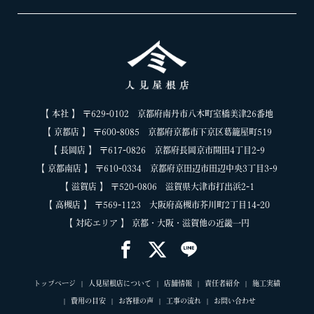
【 本社 】 〒629-0102 京都府南丹市八木町室橋美津26番地
【 京都店 】 〒600-8085 京都府京都市下京区葛籠屋町519
【 長岡店 】 〒617-0826 京都府長岡京市開田4丁目2-9
【 京都南店 】 〒610-0334 京都府京田辺市田辺中央3丁目3-9
【 滋賀店 】 〒520-0806 滋賀県大津市打出浜2-1
【 高槻店 】 〒569-1123 大阪府高槻市芥川町2丁目14-20
【 対応エリア 】 京都・大阪・滋賀他の近畿一円
トップページ
人見屋根店について
店舗情報
責任者紹介
施工実績
費用の目安
お客様の声
工事の流れ
お問い合わせ