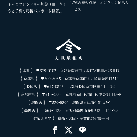
実家の屋根点検 オンライン同席サ
キッズフレンドリー施設（旧：きょ
ービス
うと子育て応援パスポート協賛...
【 本社 】 〒629-0102 京都府南丹市八木町室橋美津26番地
【 京都店 】 〒600-8085 京都府京都市下京区葛籠屋町519
【 長岡店 】 〒617-0826 京都府長岡京市開田4丁目2-9
【 京都南店 】 〒610-0334 京都府京田辺市田辺中央3丁目3-9
【 滋賀店 】 〒520-0806 滋賀県大津市打出浜2-1
【 高槻店 】 〒569-1123 大阪府高槻市芥川町2丁目14-20
【 対応エリア 】 京都・大阪・滋賀他の近畿一円