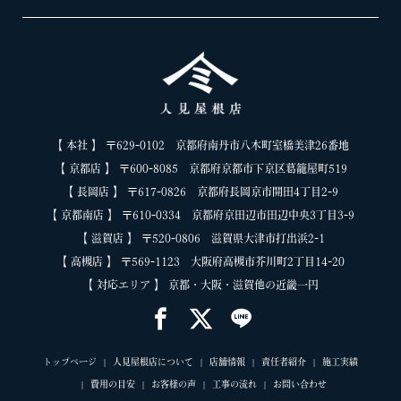
【 本社 】 〒629-0102 京都府南丹市八木町室橋美津26番地
【 京都店 】 〒600-8085 京都府京都市下京区葛籠屋町519
【 長岡店 】 〒617-0826 京都府長岡京市開田4丁目2-9
【 京都南店 】 〒610-0334 京都府京田辺市田辺中央3丁目3-9
【 滋賀店 】 〒520-0806 滋賀県大津市打出浜2-1
【 高槻店 】 〒569-1123 大阪府高槻市芥川町2丁目14-20
【 対応エリア 】 京都・大阪・滋賀他の近畿一円
トップページ
人見屋根店について
店舗情報
責任者紹介
施工実績
費用の目安
お客様の声
工事の流れ
お問い合わせ