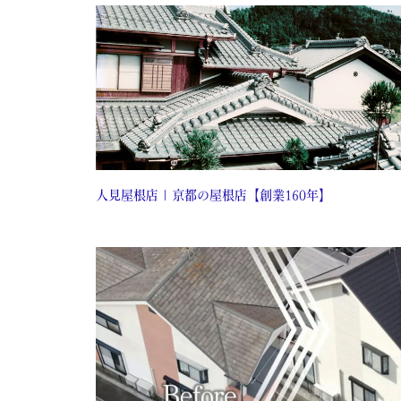
人見屋根店 | 京都の屋根店【創業160年】