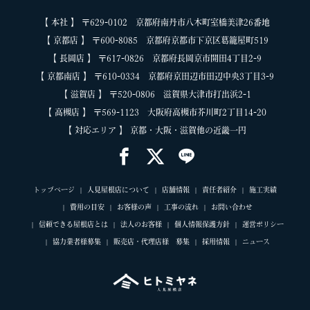
【 本社 】 〒629-0102 京都府南丹市八木町室橋美津26番地
【 京都店 】 〒600-8085 京都府京都市下京区葛籠屋町519
【 長岡店 】 〒617-0826 京都府長岡京市開田4丁目2-9
【 京都南店 】 〒610-0334 京都府京田辺市田辺中央3丁目3-9
【 滋賀店 】 〒520-0806 滋賀県大津市打出浜2-1
【 高槻店 】 〒569-1123 大阪府高槻市芥川町2丁目14-20
【 対応エリア 】 京都・大阪・滋賀他の近畿一円
トップページ
人見屋根店について
店舗情報
責任者紹介
施工実績
費用の目安
お客様の声
工事の流れ
お問い合わせ
信頼できる屋根店とは
法人のお客様
個人情報保護方針
運営ポリシー
協力業者様募集
販売店・代理店様 募集
採用情報
ニュース