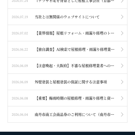
「ナフサ不足を背景とした屋根工事会社（京都市）の倒産報道」について
2026.07.24
当社とは無関係のウェブサイトについて
2026.07.19
【業界情報】屋根リフォーム・雨漏り修理のトラブル相談について 京都・滋賀
2026.07.02
【独自調査】AI検索で屋根修理・雨漏り修理業者を探す際の注意点
2026.06.22
【注意喚起・大阪府】不審な屋根修理業者への対応について
2026.06.09
外壁塗装と屋根塗装の保証に関する注意事項
2026.06.09
【重要】梅雨時期の屋根修理・雨漏り修理と資材確保について
2026.06.08
南丹市商工会商品券のご利用について（南丹市物価高騰対応生活支援事業）
2026.06.04