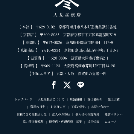
【 本社 】 〒629-0102 京都府南丹市八木町室橋美津26番地
【 京都店 】 〒600-8085 京都府京都市下京区葛籠屋町519
【 長岡店 】 〒617-0826 京都府長岡京市開田4丁目2-9
【 京都南店 】 〒610-0334 京都府京田辺市田辺中央3丁目3-9
【 滋賀店 】 〒520-0806 滋賀県大津市打出浜2-1
【 高槻店 】 〒569-1123 大阪府高槻市芥川町2丁目14-20
【 対応エリア 】 京都・大阪・滋賀他の近畿一円
トップページ
人見屋根店について
店舗情報
責任者紹介
施工実績
費用の目安
お客様の声
工事の流れ
お問い合わせ
信頼できる屋根店とは
法人のお客様
個人情報保護方針
運営ポリシー
協力業者様募集
販売店・代理店様 募集
採用情報
ニュース