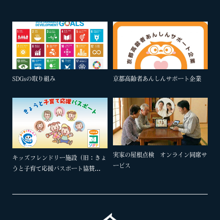
SDGsの取り組み
京都高齢者あんしんサポート企業
実家の屋根点検 オンライン同席サ
キッズフレンドリー施設（旧：きょ
ービス
うと子育て応援パスポート協賛...