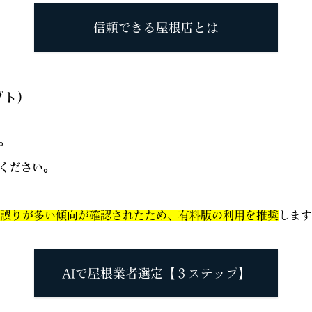
信頼できる屋根店とは
プト）
。
ください。
は誤りが多い傾向が確認されたため、有料版の利用を推奨
します
AIで屋根業者選定【３ステップ】