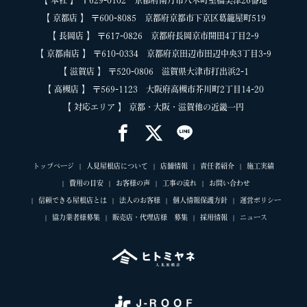
【 京都店 】 〒600-8085 京都府京都市下京区葛籠屋町519
【 長岡店 】 〒617-0826 京都府長岡京市開田4丁目2-9
【 京都南店 】 〒610-0334 京都府京田辺市田辺中央3丁目3-9
【 滋賀店 】 〒520-0806 滋賀県大津市打出浜2-1
【 高槻店 】 〒569-1123 大阪府高槻市芥川町2丁目14-20
【 対応エリア 】 京都・大阪・滋賀他の近畿一円
トップページ
人見屋根店について
店舗情報
責任者紹介
施工実績
費用の目安
お客様の声
工事の流れ
お問い合わせ
信頼できる屋根店とは
法人のお客様
個人情報保護方針
運営ポリシー
協力業者様募集
販売店・代理店様 募集
採用情報
ニュース