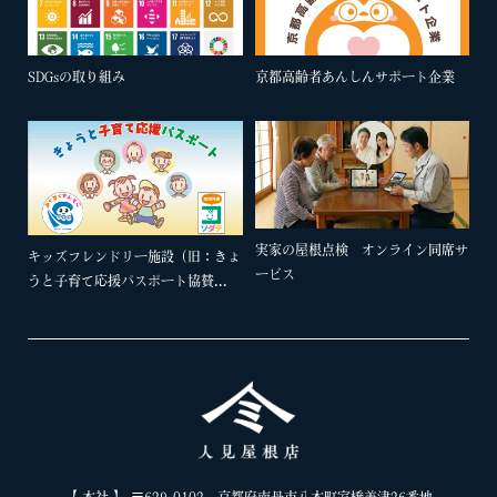
SDGsの取り組み
京都高齢者あんしんサポート企業
実家の屋根点検 オンライン同席サ
キッズフレンドリー施設（旧：きょ
ービス
うと子育て応援パスポート協賛...
【 本社 】 〒629-0102 京都府南丹市八木町室橋美津26番地