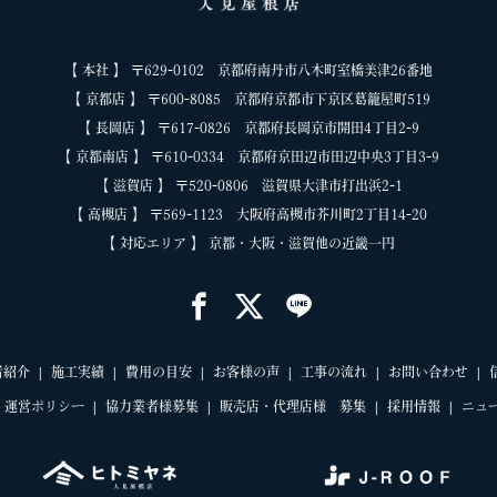
【 本社 】 〒629-0102 京都府南丹市八木町室橋美津26番地
【 京都店 】 〒600-8085 京都府京都市下京区葛籠屋町519
【 長岡店 】 〒617-0826 京都府長岡京市開田4丁目2-9
【 京都南店 】 〒610-0334 京都府京田辺市田辺中央3丁目3-9
【 滋賀店 】 〒520-0806 滋賀県大津市打出浜2-1
【 高槻店 】 〒569-1123 大阪府高槻市芥川町2丁目14-20
【 対応エリア 】 京都・大阪・滋賀他の近畿一円
者紹介
施工実績
費用の目安
お客様の声
工事の流れ
お問い合わせ
運営ポリシー
協力業者様募集
販売店・代理店様 募集
採用情報
ニュ