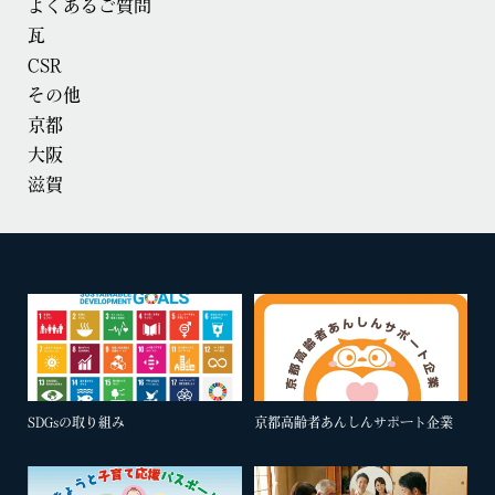
よくあるご質問
瓦
CSR
その他
京都
大阪
滋賀
SDGsの取り組み
京都高齢者あんしんサポート企業