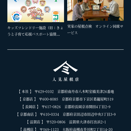
実家の屋根点検 オンライン同席サ
キッズフレンドリー施設（旧：きょ
ービス
うと子育て応援パスポート協賛...
【 本社 】 〒629-0102 京都府南丹市八木町室橋美津26番地
【 京都店 】 〒600-8085 京都府京都市下京区葛籠屋町519
【 長岡店 】 〒617-0826 京都府長岡京市開田4丁目2-9
【 京都南店 】 〒610-0334 京都府京田辺市田辺中央3丁目3-9
【 滋賀店 】 〒520-0806 滋賀県大津市打出浜2-1
【 高槻店 】 〒569-1123 大阪府高槻市芥川町2丁目14-20