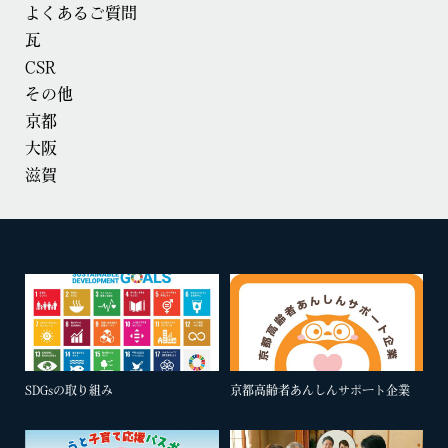
よくあるご質問
瓦
CSR
その他
京都
大阪
滋賀
SDGsの取り組み
京都高齢者あんしんサポート企業